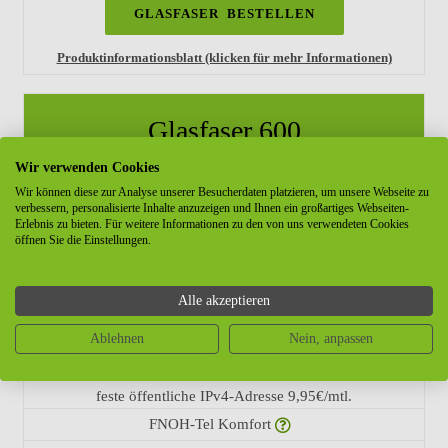
GLASFASER BESTELLEN
Produktinformationsblatt (klicken für mehr Informationen)
Glasfaser 600
Wir verwenden Cookies
Wir können diese zur Analyse unserer Besucherdaten platzieren, um unsere Webseite zu
69,95
€
verbessern, personalisierte Inhalte anzuzeigen und Ihnen ein großartiges Webseiten-
Erlebnis zu bieten. Für weitere Informationen zu den von uns verwendeten Cookies
mtl.
öffnen Sie die Einstellungen.
Download 600 Mbit/s
Upload 300 Mbit/s
Alle akzeptieren
Internet Flat
Ablehnen
Nein, anpassen
Plus-Upgrade- symmetrischer Upload
20,00€ mtl.
feste öffentliche IPv4-Adresse 9,95€/mtl.
FNOH-Tel Komfort