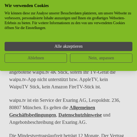
Wir verwenden Cookies
Wir können diese zur Analyse unserer Besucherdaten platzieren, um unsere Webseite zu
verbessern, personalisierte Inhalte anzuzeigen und Ihnen ein großartiges Webseiten-
Erlebnis zu bieten. Für weitere Informationen zu den von uns verwendeten Cookies
öffnen Sie die Einstellungen.
Allgemeine Produkthinweise:
Alle angegebenen Preise sind für Privatkunden Endpreise
Alle akzeptieren
inklusive 19% MwSt.
Ablehnen
Nein, anpassen
Voraussetzung für die Nutzung von waipu.tv ist der von uns
angebotene waipu.tv 4K Stick, sofern Ihr TV-Gerät die
waipu.tv-App nicht unterstützt bzw. AppleTV, kein
WaipuTV Stick, kein Amazon FireTV-Stick ist.
waipu.tv ist ein Service der Exaring AG, Leopoldstr. 236,
80807 München. Es gelten die
Allgemeinen
Geschäftsbedingungen
,
Datenschutzhinweise
und
Angebotsbeschreibung der Exaring AG.
Die Mindestvertragslaufzeit beträgt 12 Monate. Der Vertrag